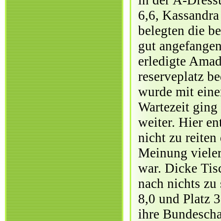
in der A-Dress
6,6, Kassandra
belegten die b
gut angefangen
erledigte Amad
reserveplatz be
wurde mit eine
Wartezeit ging
weiter. Hier e
nicht zu reite
Meinung vieler
war. Dicke Tis
nach nichts zu
8,0 und Platz 
ihre Bundescha