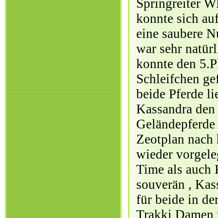
Springreiter W
konnte sich au
eine saubere N
war sehr natür
konnte den 5.Pl
Schleifchen ge
beide Pferde l
Kassandra den 
Geländepferde 
Zeotplan nach 
wieder vorgele
Time als auch 
souverän , Kass
für beide in d
Trakki Damen w