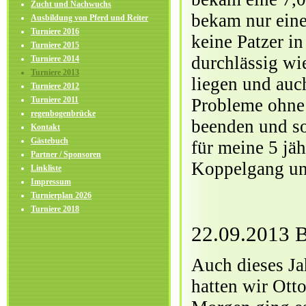
Zucht und Nachwuchs
bekam nur eine
Ausbildung von Pferd und Reiter
Turniere 2016
keine Patzer i
Turniere 2015
durchlässig wie
Turniere 2014
Turniere 2013
liegen und auc
Turniere 2012
Turniere 2011
Probleme ohne 
regenbogenbrücke
beenden und so
Kontakt
Gästebuch
für meine 5 jä
Partner / Sponsoren
Koppelgang un
Linkliste
Impressum
Turnierplan 2026
Turniere 2018
22.09.2013 B
Auch dieses Ja
hatten wir Ott