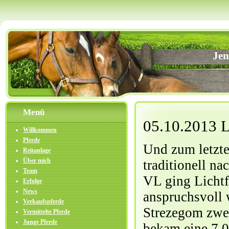
Jen
Menü
05.10.2013 L
Willkommen
Pferde
Und zum letzten
Reitanlage
Über mich
traditionell na
Team
VL ging Lichtf
Erfolge
News
anspruchsvoll 
Verkaufspferde
Strezegom zwei
Vermittelte Pferde
Junge Pferde
bekam eine 7,0