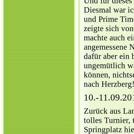
Und für dieses 
Diesmal war ic
und Prime Time
zeigte sich von
machte auch ei
angemessene No
dafür aber ein
ungemütlich wa
können, nichts
nach Herzberg
10.-11.09.2
Zurück aus Lan
tolles Turnier,
Springplatz hi