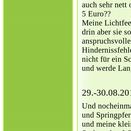
auch sehr nett
5 Euro??
Meine Lichtfee 
drin aber sie s
anspruchsvolle
Hindernissfehle
nicht für ein S
und werde Lang
29.-30.08.2
Und nocheinmal
und Springpfe
und meine klein