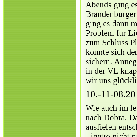
Abends ging es
Brandenburgern
ging es dann m
Problem für Li
zum Schluss Pl
konnte sich de
sichern. Annegr
in der VL knap
wir uns glückl
10.-11-08.2
Wie auch im le
nach Dobra. D
ausfielen ents
Linetto nicht 