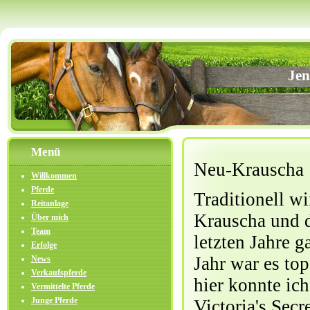
Jen
Menü
Neu-Krauscha
Willkommen
Pferde
Traditionell w
Reitanlage
Krauscha und d
Über mich
Team
letzten Jahre 
Erfolge
Jahr war es to
News
Verkaufspferde
hier konnte ich
Vermittelte Pferde
Junge Pferde
Victoria's Secr