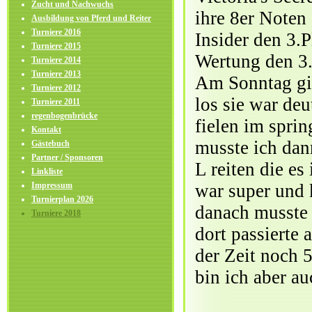
Zucht und Nachwuchs
ihre 8er Noten
Ausbildung von Pferd und Reiter
Turniere 2016
Insider den 3.P
Turniere 2015
Wertung den 3.
Turniere 2014
Turniere 2013
Am Sonntag gin
Turniere 2012
los sie war deu
Turniere 2011
regenbogenbrücke
fielen im spri
Kontakt
musste ich dan
Gästebuch
Partner / Sponsoren
L reiten die es
Linkliste
Impressum
war super und 
Turnierplan 2026
danach musste 
Turniere 2018
dort passierte
der Zeit noch 
bin ich aber au