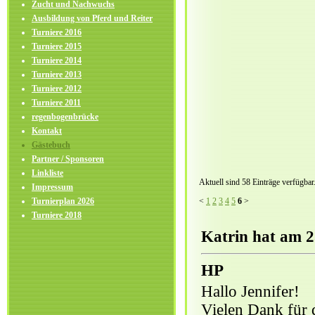
Zucht und Nachwuchs
Ausbildung von Pferd und Reiter
Turniere 2016
Turniere 2015
Turniere 2014
Turniere 2013
Turniere 2012
Turniere 2011
regenbogenbrücke
Kontakt
Gästebuch
Partner / Sponsoren
Linkliste
Aktuell sind 58 Einträge verfügbar
Impressum
<
1
2
3
4
5
6
>
Turnierplan 2026
Turniere 2018
Katrin hat am 2
HP
Hallo Jennifer!
Vielen Dank für 