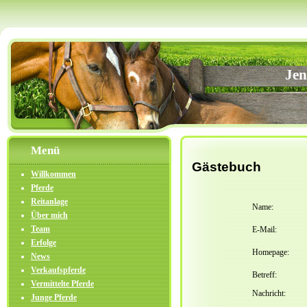
Jen
Menü
Gästebuch
Willkommen
Pferde
Reitanlage
Name:
Über mich
Team
E-Mail:
Erfolge
Homepage:
News
Verkaufspferde
Betreff:
Vermittelte Pferde
Nachricht:
Junge Pferde