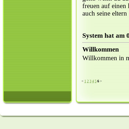
freuen auf einen 
auch seine eltern
System hat am 0
Willkommen
Willkommen in m
<
1
2
3
4
5
6
>