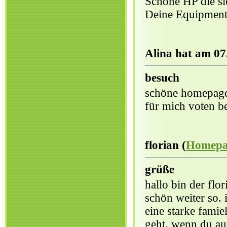
Schöne HP die si
Deine Equipmen
Alina hat am 07
besuch
schöne homepage 
für mich voten be
florian (
Homepa
grüße
hallo bin der flo
schön weiter so. 
eine starke famie
geht. wenn du auf