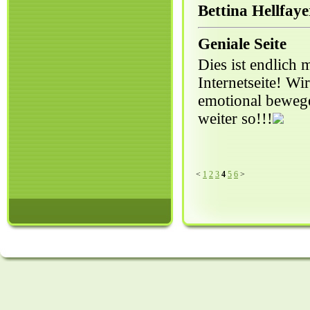
Bettina Hellfaye
Geniale Seite
Dies ist endlich
Internetseite! Wi
emotional bewegen
weiter so!!!
<
1
2
3
4
5
6
>