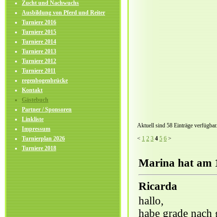
Zucht und Nachwuchs
Ausbildung von Pferd und Reiter
Turniere 2016
Turniere 2015
Turniere 2014
Turniere 2013
Turniere 2012
Turniere 2011
regenbogenbrücke
Kontakt
Gästebuch
Partner / Sponsoren
Linkliste
Aktuell sind 58 Einträge verfügbar
Impressum
<
1
2
3
4
5
6
>
Turnierplan 2026
Turniere 2018
Marina hat am 1
Ricarda
hallo,
habe grade nach 