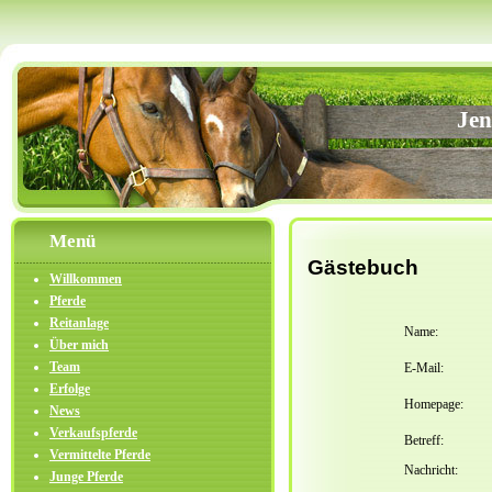
Jen
Menü
Gästebuch
Willkommen
Pferde
Reitanlage
Name:
Über mich
Team
E-Mail:
Erfolge
Homepage:
News
Verkaufspferde
Betreff:
Vermittelte Pferde
Nachricht:
Junge Pferde